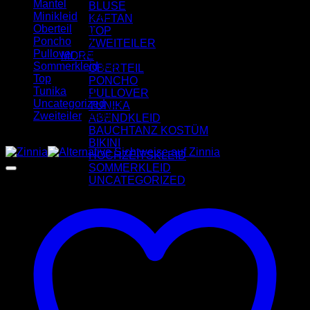
Mantel
(10)
BLUSE
Minikleid
(124)
KAFTAN
Oberteil
(49)
TOP
Poncho
(18)
ZWEITEILER
Pullover
(26)
MORE
Sommerkleid
(64)
OBERTEIL
Top
(85)
PONCHO
Tunika
(361)
PULLOVER
Uncategorized
(1)
TUNIKA
Zweiteiler
(249)
ABENDKLEID
BAUCHTANZ KOSTÜM
Angebot!
BIKINI
HOCHZEITSKLEID
SOMMERKLEID
UNCATEGORIZED
Kontakt
Über uns
Anmelden
Wagen /
0.00
€