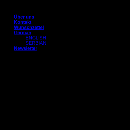
Zum
STANIJA MARICIC
Inhalt
Über uns
springen
Kontakt
Wunschzettel
German
ENGLISH
SERBIAN
Newsletter