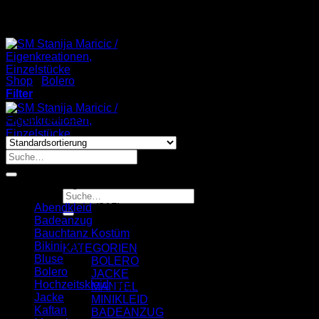
STANIJA MARICIC
Shop
/
Bolero
/
Seite 3
Filter
Ergebnisse 25 – 25 von 25 werden angezeigt
Suche
nach:
Product Categories
Suche
nach:
Abendkleid
(315)
Badeanzug
(11)
Startseite
Bauchtanz Kostüm
(4)
Einkaufen
Bikini
(42)
KATEGORIEN
Bluse
(3)
BOLERO
Bolero
(25)
JACKE
Hochzeitskleid
(46)
MANTEL
Jacke
(75)
MINIKLEID
Kaftan
(26)
BADEANZUG