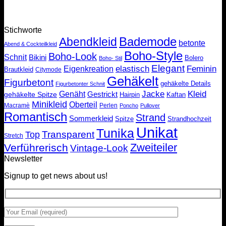
Stichworte
Bademode
Abendkleid
betonte
Abend & Cockteilkleid
Boho-Style
Boho-Look
Schnit
Bikini
Bolero
Boho- Stil
Elegant
elastisch
Feminin
Eigenkreation
Brautkleid
Citymode
Gehäkelt
Figurbetont
gehäkelte Details
Figurbetonter Schnit
Jacke
Kleid
Genäht
Gestrickt
gehäkelte Spitze
Kaftan
Hairpin
Minikleid
Oberteil
Macramè
Perlen
Poncho
Pullover
Romantisch
Strand
Sommerkleid
Spitze
Strandhochzeit
Unikat
Tunika
Transparent
Top
Stretch
Zweiteiler
Verführerisch
Vintage-Look
Newsletter
Signup to get news about us!