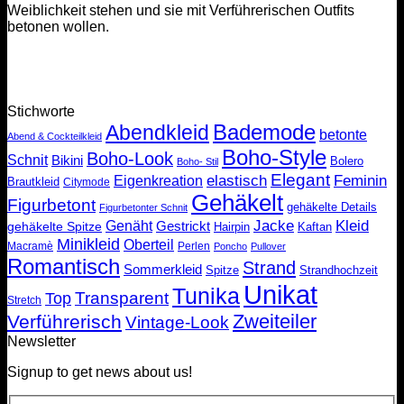
Weiblichkeit stehen und sie mit Verführerischen Outfits
betonen wollen.
Stichworte
Bademode
Abendkleid
betonte
Abend & Cockteilkleid
Boho-Style
Boho-Look
Schnit
Bikini
Bolero
Boho- Stil
Elegant
elastisch
Feminin
Eigenkreation
Brautkleid
Citymode
Gehäkelt
Figurbetont
gehäkelte Details
Figurbetonter Schnit
Jacke
Kleid
Genäht
Gestrickt
gehäkelte Spitze
Kaftan
Hairpin
Minikleid
Oberteil
Macramè
Perlen
Poncho
Pullover
Romantisch
Strand
Sommerkleid
Spitze
Strandhochzeit
Unikat
Tunika
Transparent
Top
Stretch
Zweiteiler
Verführerisch
Vintage-Look
Newsletter
Signup to get news about us!