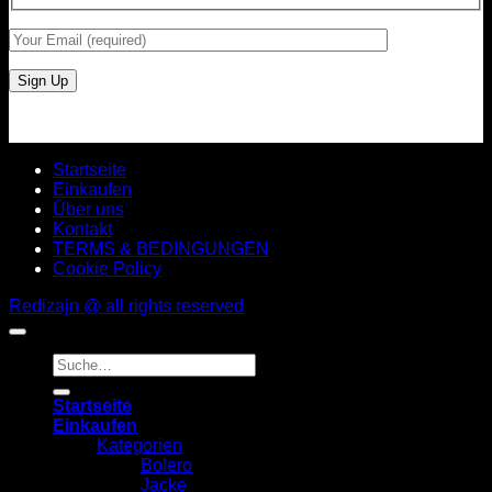
Startseite
Einkaufen
Über uns
Kontakt
TERMS & BEDINGUNGEN
Cookie Policy
Redizajn @ all rights reserved
Suche
nach:
Startseite
Einkaufen
Kategorien
Bolero
Jacke