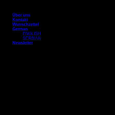
Zum
STANIJA MARICIC
Inhalt
Über uns
springen
Kontakt
Wunschzettel
German
ENGLISH
SERBIAN
Newsletter