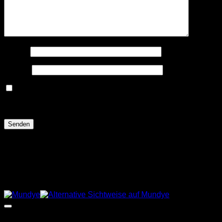
Name
*
E-Mail
*
Meinen Namen, meine E-Mail-Adresse und meine
Website in diesem Browser speichern, bis ich wieder
kommentiere.
Ähnliche Produkte
Angebot!