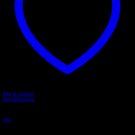
Add to wishlist
Schnellansicht
Bolero
Tilly
Ursprünglicher
Aktueller
299.00
€
149.00
€