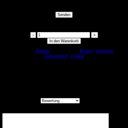
kommentiere.
Cotton, 20%, Viskose 70%, Polyamid 5%
Gisellany
Menge
In den Warenkorb
Kategorie:
Bolero
Schlagwörter:
Bolero
,
Gestrickt
,
Romantisch
,
Unikat
Bewertungen
Es gibt noch keine Bewertungen.
Schreibe die erste Bewertung für „Gisellany“
Deine Bewertung
*
Deine Rezension
*